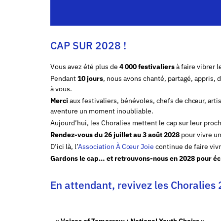
CAP SUR 2028 !
Vous avez été plus de
4 000 festivaliers
à faire vibrer 
Pendant
10 jours
, nous avons chanté, partagé, appris,
à vous.
Merci
aux festivaliers, bénévoles, chefs de chœur, artis
aventure un moment inoubliable.
Aujourd’hui, les Choralies mettent le cap sur leur proc
Rendez-vous du 26 juillet au 3 août 2028
pour vivre un
D’ici là, l’
Association À Cœur Joie
continue de faire viv
Gardons le cap… et retrouvons-nous en 2028 pour écr
En attendant, revivez les Choralie
« Voices of Tomorrow : National Youth Choirs »