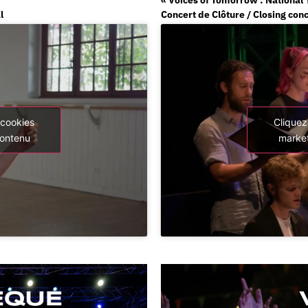
l
Concert de Clôture / Closing con
 cookies
Cliquez
contenu
market