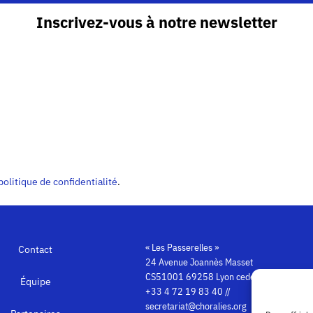
Inscrivez-vous à notre newsletter
politique de confidentialité
.
« Les Passerelles »
Contact
24 Avenue Joannès Masset
CS51001 69258 Lyon cedex 09
Équipe
+33 4 72 19 83 40 //
secretariat@choralies.org