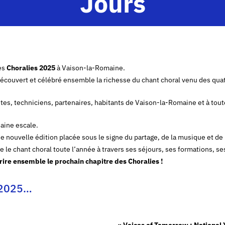
Jours
les
Choralies 2025
à Vaison-la-Romaine.
 découvert et célébré ensemble la richesse du chant choral venu des qu
tes, techniciens, partenaires, habitants de Vaison-la-Romaine et à toute
haine escale.
e nouvelle édition placée sous le signe du partage, de la musique et de 
re le chant choral toute l’année à travers ses séjours, ses formations, 
ire ensemble le prochain chapitre des Choralies !
s 2025…
« Voices of Tomorrow : National 