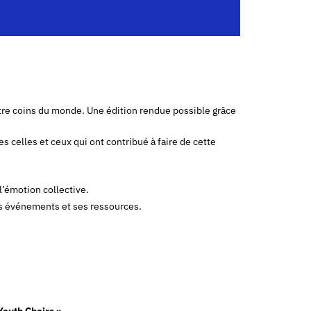
atre coins du monde. Une édition rendue possible grâce
s celles et ceux qui ont contribué à faire de cette
l’émotion collective.
ses événements et ses ressources.
Youth Choirs »