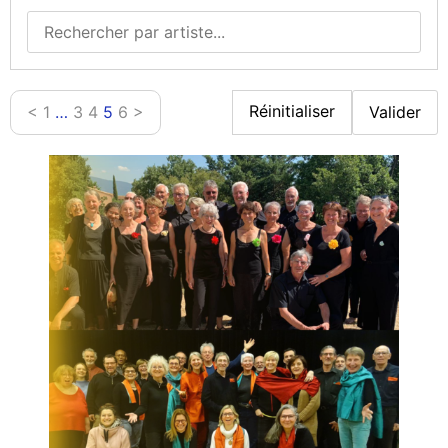
Réinitialiser
<
1
…
3
4
5
6
>
Valider