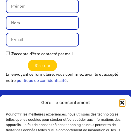
J'accepte d'être contacté par mail
S'inscrire
En envoyant ce formulaire, vous confirmez avoir lu et accepté
notre
politique de confidentialité
.
Gérer le consentement
« Les
Pour offrir les meilleures expériences, nous utilisons des technologies
Passerelles »
Rejoignez-
telles que les cookies pour stocker et/ou accéder aux informations des
24 Avenue
appareils. Le fait de consentir à ces technologies nous permettra de
Contact
nous
traiter des données telles que le comportement de navigation ou les ID
Joannès