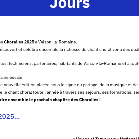
Jours
les
Choralies 2025
à Vaison-la-Romaine.
 découvert et célébré ensemble la richesse du chant choral venu des qu
tes, techniciens, partenaires, habitants de Vaison-la-Romaine et à toute
haine escale.
e nouvelle édition placée sous le signe du partage, de la musique et de 
re le chant choral toute l’année à travers ses séjours, ses formations, 
ire ensemble le prochain chapitre des Choralies !
s 2025…
« Voices of Tomorrow : National 