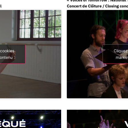
l
Concert de Clôture / Closing con
 cookies
Cliquez
contenu
market