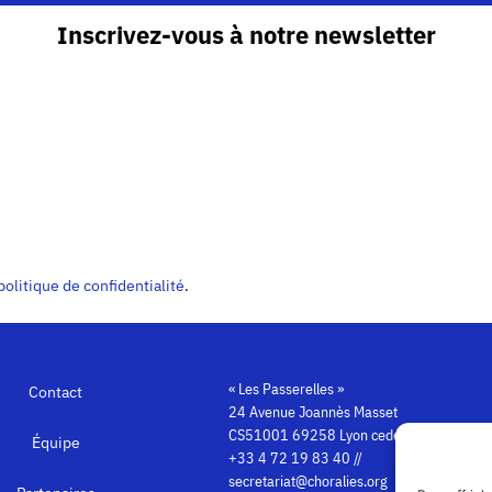
Inscrivez-vous à notre newsletter
politique de confidentialité
.
« Les Passerelles »
Contact
24 Avenue Joannès Masset
CS51001 69258 Lyon cedex 09
Équipe
+33 4 72 19 83 40 //
secretariat@choralies.org