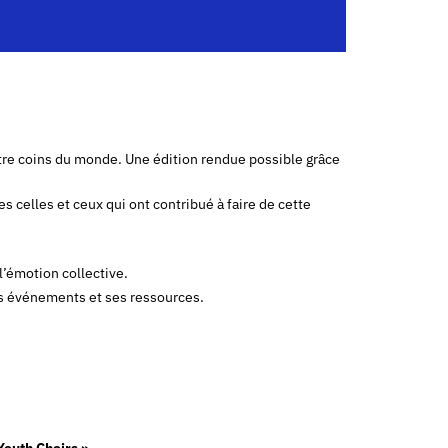
atre coins du monde. Une édition rendue possible grâce
s celles et ceux qui ont contribué à faire de cette
l’émotion collective.
ses événements et ses ressources.
Youth Choirs »