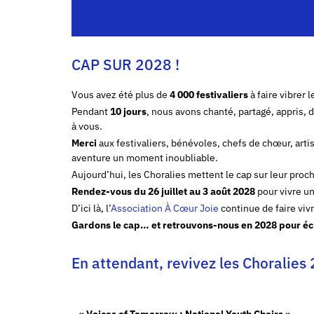
CAP SUR 2028 !
Vous avez été plus de
4 000 festivaliers
à faire vibrer 
Pendant
10 jours
, nous avons chanté, partagé, appris,
à vous.
Merci
aux festivaliers, bénévoles, chefs de chœur, artis
aventure un moment inoubliable.
Aujourd’hui, les Choralies mettent le cap sur leur proc
Rendez-vous du 26 juillet au 3 août 2028
pour vivre un
D’ici là, l’
Association À Cœur Joie
continue de faire viv
Gardons le cap… et retrouvons-nous en 2028 pour écr
En attendant, revivez les Choralie
« Voices of Tomorrow : National Youth Choirs »