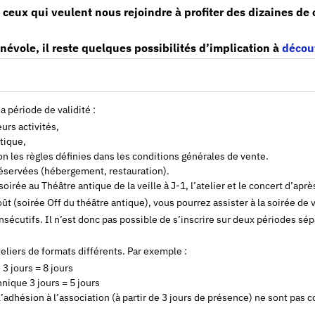
ceux qui veulent nous rejoindre à profiter des dizaines de
énévole, il reste quelques possibilités d’implication à
découv
a période de validité :
urs activités,
tique,
on les règles définies dans les conditions générales de vente.
réservées (hébergement, restauration).
irée au Théâtre antique de la veille à J-1, l’atelier et le concert d’aprè
ût (soirée Off du théâtre antique), vous pourrez assister à la soirée de
consécutifs. Il n’est donc pas possible de s’inscrire sur deux périodes s
teliers de formats différents. Par exemple :
 3 jours = 8 jours
nique 3 jours = 5 jours
l’adhésion à l’association (à partir de 3 jours de présence) ne sont pas 