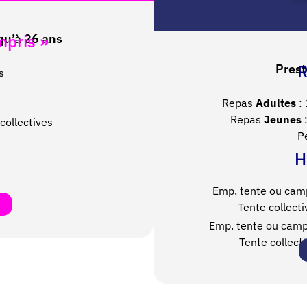
mpris »
qu’à 26 ans
R
Prest
s
Repas
Adultes
:
Repas
Jeunes
:
collectives
P
H
Emp. tente ou cam
Tente collecti
Emp. tente ou camp
Tente collect