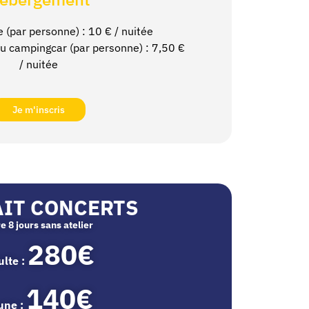
e (par personne) : 10
€ / nuitée
 campingcar (par personne) : 7,50 €
/ nuitée
Je m'inscris
AIT CONCERTS
re 8 jours sans atelier
280€
lte :
140€
une :