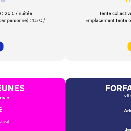
) : 20
€ / nuitée
Tente collectiv
ar personne) : 15 € /
Emplacement tente ou
EUNES
FORF
off
ris »
€
Adu
stival
Je