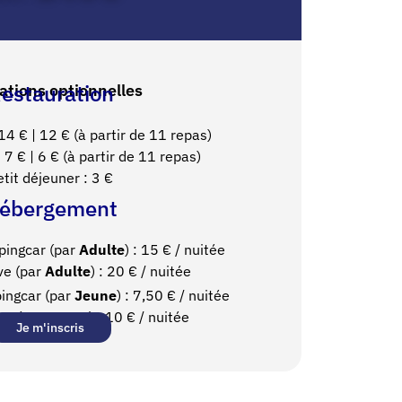
estauration
ations optionnelles
 14
€ | 12
€ (à partir de 11 repas)
 7 € | 6 € (à partir de 11 repas)
etit déjeuner : 3
€
ébergement
pingcar (par
Adulte
) : 15
€ / nuitée
ve (par
Adulte
) : 20
€ / nuitée
ingcar (par
Jeune
) : 7,50
€ / nuitée
ive (par
Jeune
) : 10
€ / nuitée
Je m'inscris