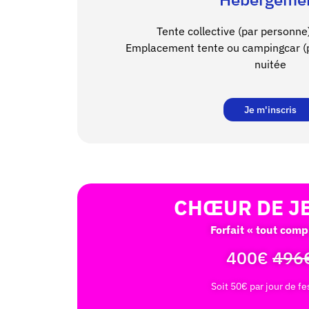
Tente collective (par personne
Emplacement tente ou campingcar (p
nuitée
Je m'inscris
CHŒUR DE J
Forfait « tout comp
400€
496
Soit 50€ par jour de fe