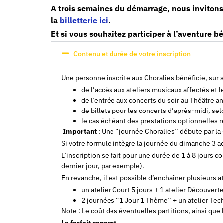
A trois semaines du démarrage, nous invitons 
la
billetterie ici
.
Et si vous souhaitez participer à l’aventure b
Contenu et durée de votre inscription
Une personne inscrite aux Choralies bénéficie, sur s
de l’accès aux ateliers musicaux affectés et le
de l’entrée aux concerts du soir au Théâtre an
de billets pour les concerts d’après-midi, sel
le cas échéant des prestations optionnelles 
Important
: Une “journée Choralies” débute par la so
Si votre formule intègre la journée du dimanche 3 ao
L’inscription se fait pour une durée de 1 à 8 jours 
dernier jour, par exemple).
En revanche, il est possible d’enchaîner plusieurs a
un atelier Court 5 jours + 1 atelier Découverte
2 journées “1 Jour 1 Thème” + un atelier Tech
Note : Le coût des éventuelles partitions, ainsi que 
Le forfait concert