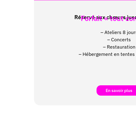
Forfait « tout co
Réservé aux chœurs jus
– Ateliers 8 jour
– Concerts
– Restauration
– Hébergement en tentes 
En savoir plus