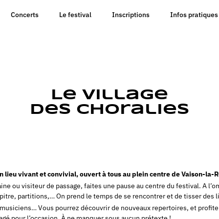
Concerts
Le festival
Inscriptions
Infos pratiques
Le Village
des Choralies
un lieu vivant et convivial, ouvert à tous au plein centre de Vaison-la
ne ou visiteur de passage, faites une pause au centre du festival. A l’
tre, partitions,… On prend le temps de se rencontrer et de tisser des l
 musiciens… Vous pourrez découvrir de nouveaux repertoires, et profite
gé pour l’occasion. À ne manquer sous aucun prétexte !