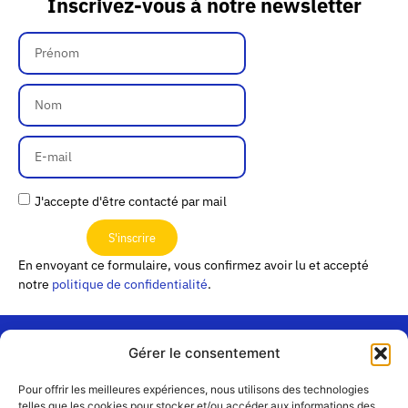
Inscrivez-vous à notre newsletter
J'accepte d'être contacté par mail
S'inscrire
En envoyant ce formulaire, vous confirmez avoir lu et accepté
notre
politique de confidentialité
.
Gérer le consentement
« Les
Pour offrir les meilleures expériences, nous utilisons des technologies
Passerelles »
Rejoignez-
telles que les cookies pour stocker et/ou accéder aux informations des