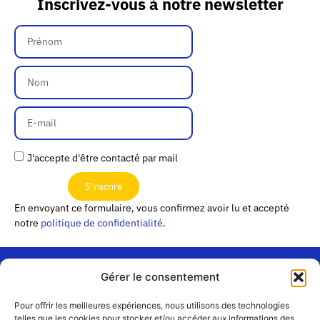
Inscrivez-vous à notre newsletter
J'accepte d'être contacté par mail
S'inscrire
En envoyant ce formulaire, vous confirmez avoir lu et accepté
notre
politique de confidentialité
.
Gérer le consentement
« Les
Pour offrir les meilleures expériences, nous utilisons des technologies
Passerelles »
Rejoignez-
telles que les cookies pour stocker et/ou accéder aux informations des