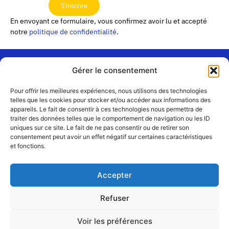
S'inscrire
En envoyant ce formulaire, vous confirmez avoir lu et accepté
notre
politique de confidentialité
.
Gérer le consentement
« Les
Pour offrir les meilleures expériences, nous utilisons des technologies
Passerelles »
Rejoignez-
telles que les cookies pour stocker et/ou accéder aux informations des
24 Avenue
appareils. Le fait de consentir à ces technologies nous permettra de
Contact
nous
traiter des données telles que le comportement de navigation ou les ID
Joannès
Équipe
uniques sur ce site. Le fait de ne pas consentir ou de retirer son
Masset
consentement peut avoir un effet négatif sur certaines caractéristiques
CS51001
Partenaires
et fonctions.
69258 Lyon
cedex 09
Mentions
légales
+33 4 72 19
Accepter
83 40 //
secretariat@choralies.org
Refuser
Voir les préférences