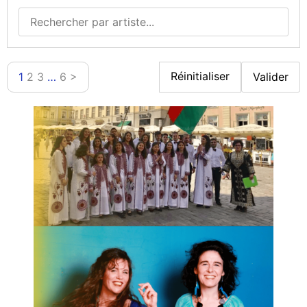
Réinitialiser
1
2
3
…
6
>
Valider