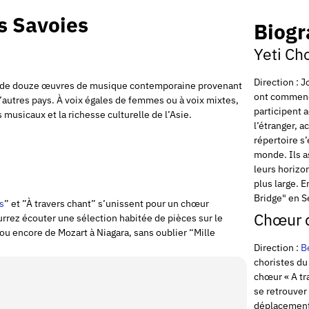
s Savoies
Biogr
Yeti Cho
Direction : 
e de douze œuvres de musique contemporaine provenant
ont commencé
’autres pays. À voix égales de femmes ou à voix mixtes,
participent
 musicaux et la richesse culturelle de l’Asie.
l’étranger, 
répertoire s
monde. Ils as
leurs horizon
plus large. E
Bridge" en S
s
” et ”À travers chant” s’unissent pour un chœur
Chœur 
rrez écouter une sélection habitée de pièces sur le
ou encore de Mozart à Niagara, sans oublier “Mille
Direction :
B
choristes du
chœur « A tr
se retrouver
déplacement