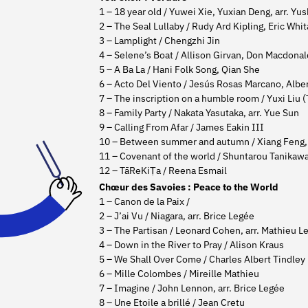
1 – 18 year old / Yuwei Xie, Yuxian Deng, arr. Yu
2 – The Seal Lullaby / Rudy Ard Kipling, Eric Whi
3 – Lamplight / Chengzhi Jin
4 – Selene’s Boat / Allison Girvan, Don Macdonal
5 – A Ba La / Hani Folk Song, Qian She
6 – Acto Del Viento / Jesús Rosas Marcano, Albe
7 – The inscription on a humble room / Yuxi Liu 
8 – Family Party / Nakata Yasutaka, arr. Yue Sun
9 – Calling From Afar / James Eakin III
10 – Between summer and autumn / Xiang Feng, 
11 – Covenant of the world / Shuntarou Tanikaw
12 – TāReKiṬa / Reena Esmail
Chœur des Savoies : Peace to the World
1 – Canon de la Paix /
2 – J’ai Vu / Niagara, arr. Brice Legée
3 – The Partisan / Leonard Cohen, arr. Mathieu L
4 – Down in the River to Pray / Alison Kraus
5 – We Shall Over Come / Charles Albert Tindley
6 – Mille Colombes / Mireille Mathieu
7 – Imagine / John Lennon, arr. Brice Legée
8 – Une Etoile a brillé / Jean Cretu