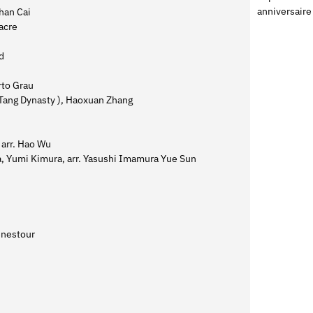
anniversaire 
shan Cai
tacre
d
rto Grau
(Tang Dynasty ), Haoxuan Zhang
arr. Hao Wu
a, Yumi Kimura, arr. Yasushi Imamura Yue Sun
enestour