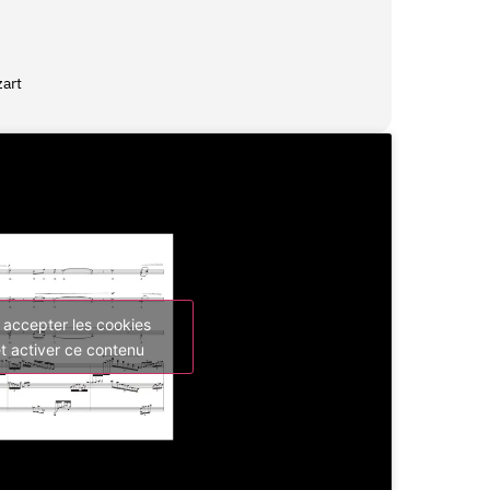
art
 accepter les cookies
t activer ce contenu