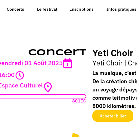
Concerts
Le festival
Inscriptions
Infos pratiques
Yeti Choir
Concert
Yeti Choir
|
Ch
vendredi 01 Août 2025
La musique, c’est
16:00
De la création ch
Espace Culturel
un voyage dépaysa
comme leitmotiv à
801EC
8000 kilomètres.
Acheter billet