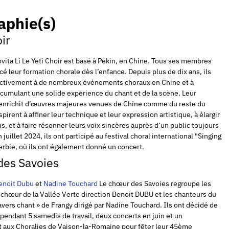
aphie(s)
ir
Jovita Li Le Yeti Choir est basé à Pékin, en Chine. Tous ses membres
 leur formation chorale dès l’enfance. Depuis plus de dix ans, ils
 activement à de nombreux événements choraux en Chine et à
accumulant une solide expérience du chant et de la scène. Leur
’enrichit d’œuvres majeures venues de Chine comme du reste du
pirent à affiner leur technique et leur expression artistique, à élargir
s, et à faire résonner leurs voix sincères auprès d’un public toujours
n juillet 2024, ils ont participé au festival choral international "Singing
erbie, où ils ont également donné un concert.
des Savoies
enoit Dubu
et
Nadine Touchard
Le chœur des Savoies regroupe les
 chœur de la Vallée Verte direction Benoit DUBU et les chanteurs du
avers chant » de Frangy dirigé par Nadine Touchard. Ils ont décidé de
 pendant 5 samedis de travail, deux concerts en juin et un
 aux Choralies de Vaison-la-Romaine pour fêter leur 45ème