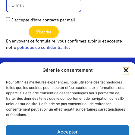
J'accepte d'être contacté par mail
S'inscrire
En envoyant ce formulaire, vous confirmez avoir lu et accepté
notre
politique de confidentialité
.
Gérer le consentement
« Les
Pour offrir les meilleures expériences, nous utilisons des technologies
Passerelles »
Rejoignez-
telles que les cookies pour stocker et/ou accéder aux informations des
24 Avenue
appareils. Le fait de consentir à ces technologies nous permettra de
Contact
nous
traiter des données telles que le comportement de navigation ou les ID
Joannès
Équipe
uniques sur ce site. Le fait de ne pas consentir ou de retirer son
Masset
consentement peut avoir un effet négatif sur certaines caractéristiques
CS51001
Partenaires
et fonctions.
69258 Lyon
cedex 09
Mentions
légales
+33 4 72 19
Accepter