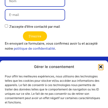
J'accepte d'être contacté par mail
S'inscrire
En envoyant ce formulaire, vous confirmez avoir lu et accepté
notre
politique de confidentialité
.
Gérer le consentement
« Les
Pour offrir les meilleures expériences, nous utilisons des technologies
Passerelles »
Rejoignez-
telles que les cookies pour stocker et/ou accéder aux informations des
24 Avenue
appareils. Le fait de consentir à ces technologies nous permettra de
Contact
nous
traiter des données telles que le comportement de navigation ou les ID
Joannès
Équipe
uniques sur ce site. Le fait de ne pas consentir ou de retirer son
Masset
consentement peut avoir un effet négatif sur certaines caractéristiques
CS51001
Partenaires
et fonctions.
69258 Lyon