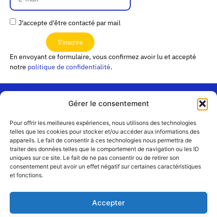
J'accepte d'être contacté par mail
S'inscrire
En envoyant ce formulaire, vous confirmez avoir lu et accepté
notre
politique de confidentialité
.
Gérer le consentement
« Les
Pour offrir les meilleures expériences, nous utilisons des technologies
Passerelles »
Rejoignez-
telles que les cookies pour stocker et/ou accéder aux informations des
24 Avenue
appareils. Le fait de consentir à ces technologies nous permettra de
Contact
nous
traiter des données telles que le comportement de navigation ou les ID
Joannès
Équipe
uniques sur ce site. Le fait de ne pas consentir ou de retirer son
Masset
consentement peut avoir un effet négatif sur certaines caractéristiques
CS51001
Partenaires
et fonctions.
69258 Lyon
cedex 09
Mentions
légales
+33 4 72 19
Accepter
83 40 //