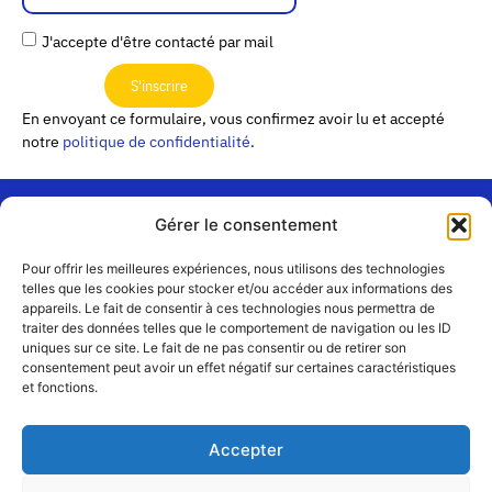
J'accepte d'être contacté par mail
S'inscrire
En envoyant ce formulaire, vous confirmez avoir lu et accepté
notre
politique de confidentialité
.
Gérer le consentement
« Les
Pour offrir les meilleures expériences, nous utilisons des technologies
Passerelles »
Rejoignez-
telles que les cookies pour stocker et/ou accéder aux informations des
24 Avenue
appareils. Le fait de consentir à ces technologies nous permettra de
Contact
nous
traiter des données telles que le comportement de navigation ou les ID
Joannès
Équipe
uniques sur ce site. Le fait de ne pas consentir ou de retirer son
Masset
consentement peut avoir un effet négatif sur certaines caractéristiques
CS51001
Partenaires
et fonctions.
69258 Lyon
cedex 09
Mentions
légales
+33 4 72 19
Accepter
83 40 //
secretariat@choralies.org