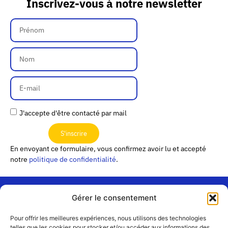
Inscrivez-vous à notre newsletter
J'accepte d'être contacté par mail
S'inscrire
En envoyant ce formulaire, vous confirmez avoir lu et accepté
notre
politique de confidentialité
.
Gérer le consentement
« Les
Pour offrir les meilleures expériences, nous utilisons des technologies
Passerelles »
Rejoignez-
telles que les cookies pour stocker et/ou accéder aux informations des