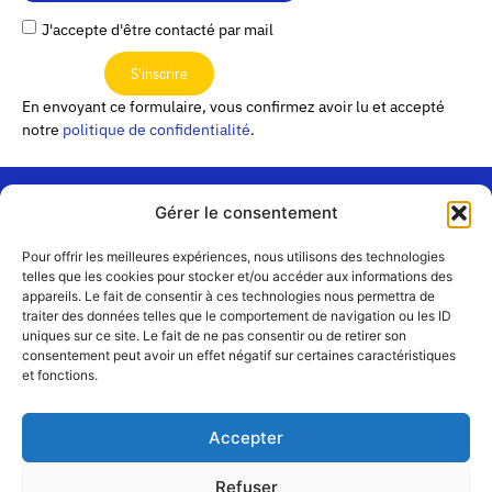
J'accepte d'être contacté par mail
S'inscrire
En envoyant ce formulaire, vous confirmez avoir lu et accepté
notre
politique de confidentialité
.
Gérer le consentement
« Les
Pour offrir les meilleures expériences, nous utilisons des technologies
Passerelles »
Rejoignez-
telles que les cookies pour stocker et/ou accéder aux informations des
24 Avenue
appareils. Le fait de consentir à ces technologies nous permettra de
Contact
nous
traiter des données telles que le comportement de navigation ou les ID
Joannès
Équipe
uniques sur ce site. Le fait de ne pas consentir ou de retirer son
Masset
consentement peut avoir un effet négatif sur certaines caractéristiques
CS51001
Partenaires
et fonctions.
69258 Lyon
cedex 09
Mentions
légales
+33 4 72 19
Accepter
83 40 //
secretariat@choralies.org
Refuser