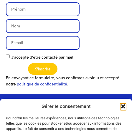
J'accepte d'être contacté par mail
S'inscrire
En envoyant ce formulaire, vous confirmez avoir lu et accepté
notre
politique de confidentialité
.
Gérer le consentement
« Les
Pour offrir les meilleures expériences, nous utilisons des technologies
Passerelles »
Rejoignez-
telles que les cookies pour stocker et/ou accéder aux informations des
24 Avenue
appareils. Le fait de consentir à ces technologies nous permettra de
Contact
nous