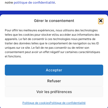
notre
politique de confidentialité
.
Gérer le consentement
« Les
Pour offrir les meilleures expériences, nous utilisons des technologies
Passerelles »
Rejoignez-
telles que les cookies pour stocker et/ou accéder aux informations des
24 Avenue
appareils. Le fait de consentir à ces technologies nous permettra de
Contact
nous
traiter des données telles que le comportement de navigation ou les ID
Joannès
Équipe
uniques sur ce site. Le fait de ne pas consentir ou de retirer son
Masset
consentement peut avoir un effet négatif sur certaines caractéristiques
CS51001
Partenaires
et fonctions.
69258 Lyon
cedex 09
Mentions
légales
+33 4 72 19
Accepter
83 40 //
secretariat@choralies.org
Refuser
Voir les préférences
@copyright – désigné et réalisé par
et
Najumi
À Cœur Joie
Politique de cookies
Politique de confidentialité