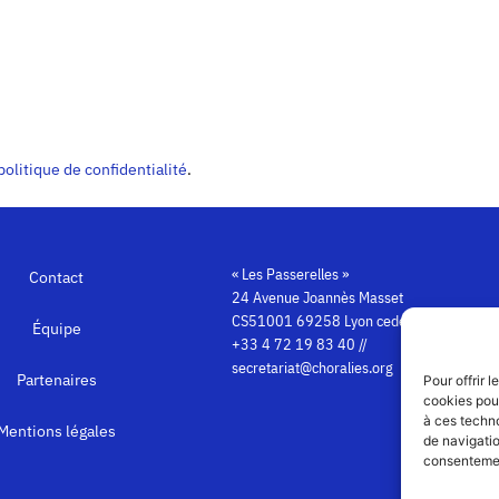
politique de confidentialité
.
« Les Passerelles »
Contact
24 Avenue Joannès Masset
CS51001 69258 Lyon cedex 09
Équipe
+33 4 72 19 83 40 //
secretariat@choralies.org
Partenaires
Pour offrir 
cookies pour
à ces techn
Mentions légales
de navigatio
consentement