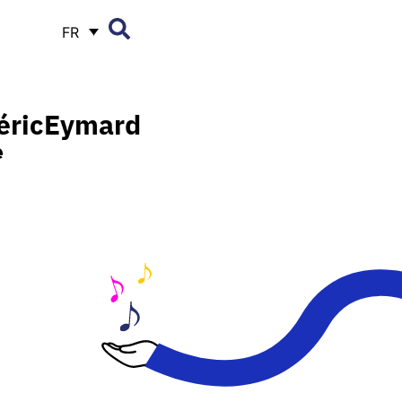
FR
éric
Eymard
e