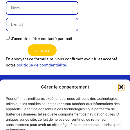
J'accepte d'être contacté par mail
S'inscrire
En envoyant ce formulaire, vous confirmez avoir lu et accepté
notre
politique de confidentialité
.
Gérer le consentement
« Les
Pour offrir les meilleures expériences, nous utilisons des technologies
Passerelles »
Rejoignez-
telles que les cookies pour stocker et/ou accéder aux informations des
24 Avenue
appareils. Le fait de consentir à ces technologies nous permettra de
Contact
nous
traiter des données telles que le comportement de navigation ou les ID
Joannès
Équipe
uniques sur ce site. Le fait de ne pas consentir ou de retirer son
Masset
consentement peut avoir un effet négatif sur certaines caractéristiques
CS51001
Partenaires
et fonctions.