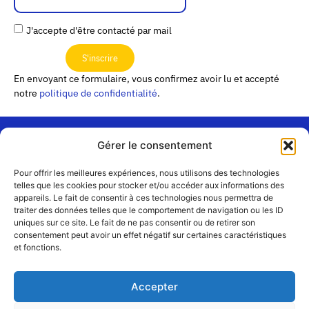
J'accepte d'être contacté par mail
S'inscrire
En envoyant ce formulaire, vous confirmez avoir lu et accepté
notre
politique de confidentialité
.
Gérer le consentement
« Les
Pour offrir les meilleures expériences, nous utilisons des technologies
Passerelles »
Rejoignez-
telles que les cookies pour stocker et/ou accéder aux informations des
24 Avenue
appareils. Le fait de consentir à ces technologies nous permettra de
Contact
nous
traiter des données telles que le comportement de navigation ou les ID
Joannès
Équipe
uniques sur ce site. Le fait de ne pas consentir ou de retirer son
Masset
consentement peut avoir un effet négatif sur certaines caractéristiques
CS51001
Partenaires
et fonctions.
69258 Lyon
cedex 09
Mentions
légales
+33 4 72 19
Accepter
83 40 //