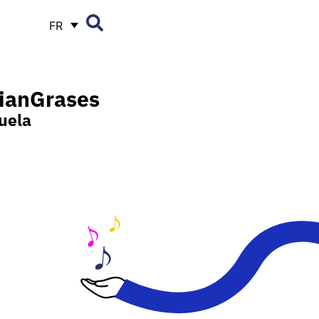
FR
tian
Grases
uela