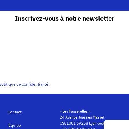
Inscrivez-vous à notre newsletter
politique de confidentialité
.
« Les Passerelles »
Contact
24 Avenue Joannès Masset
CS51001 69258 Lyon cedex 09
Équipe