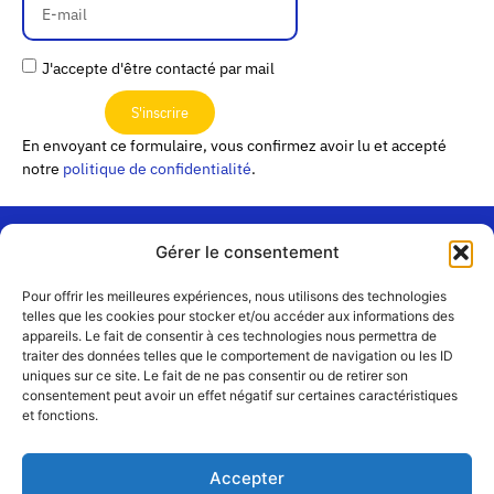
J'accepte d'être contacté par mail
S'inscrire
En envoyant ce formulaire, vous confirmez avoir lu et accepté
notre
politique de confidentialité
.
Gérer le consentement
« Les
Pour offrir les meilleures expériences, nous utilisons des technologies
Passerelles »
Rejoignez-
telles que les cookies pour stocker et/ou accéder aux informations des
24 Avenue
appareils. Le fait de consentir à ces technologies nous permettra de
Contact
nous
traiter des données telles que le comportement de navigation ou les ID
Joannès
Équipe
uniques sur ce site. Le fait de ne pas consentir ou de retirer son
Masset
consentement peut avoir un effet négatif sur certaines caractéristiques
CS51001
Partenaires
et fonctions.
69258 Lyon
cedex 09
Mentions
légales
+33 4 72 19
Accepter