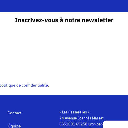
Inscrivez-vous à notre newsletter
politique de confidentialité
.
« Les Passerelles »
Contact
24 Avenue Joannès Masset
CS51001 69258 Lyon cedex 09
Équipe