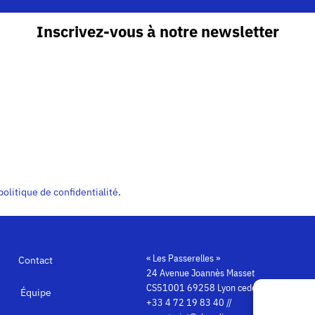
Inscrivez-vous à notre newsletter
politique de confidentialité
.
« Les Passerelles »
Contact
24 Avenue Joannès Masset
CS51001 69258 Lyon cedex 09
Équipe
+33 4 72 19 83 40 //