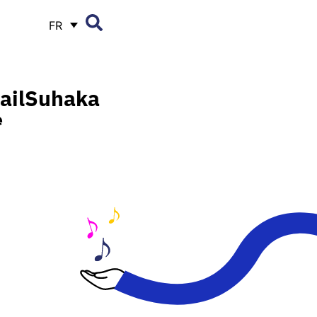
FR
ail
Suhaka
e