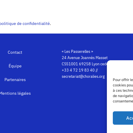
politique de confidentialité
.
« Les Passerelles »
Contact
24 Avenue Joannès Masset
CS51001 69258 Lyon cedex 09
Équipe
+33 4 72 19 83 40 //
secretariat@choralies.org
Partenaires
Pour offrir 
cookies pour
à ces techn
Mentions légales
de navigatio
consentement
Ac