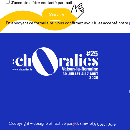
J'accepte d'être contacté par mail
S'inscrire
En envoyant ce formulaire, vous confirmez avoir lu et accepté notre
@copyright – désigné et réalisé par
et
Najumi
À Cœur Joie