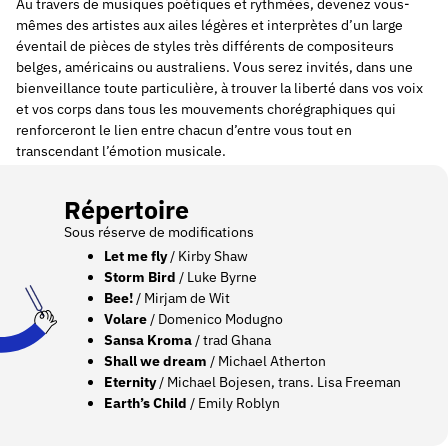
Au travers de musiques poétiques et rythmées, devenez vous-
mêmes des artistes aux ailes légères et interprètes d’un large
éventail de pièces de styles très différents de compositeurs
belges, américains ou australiens. Vous serez invités, dans une
bienveillance toute particulière, à trouver la liberté dans vos voix
et vos corps dans tous les mouvements chorégraphiques qui
renforceront le lien entre chacun d’entre vous tout en
transcendant l’émotion musicale.
Répertoire
Sous réserve de modifications
Let me fly
/ Kirby Shaw
Storm Bird
/ Luke Byrne
Bee!
/ Mirjam de Wit
Volare
/ Domenico Modugno
Sansa Kroma
/ trad Ghana
Shall we dream
/ Michael Atherton
Eternity
/ Michael Bojesen, trans. Lisa Freeman
Earth’s Child
/ Emily Roblyn