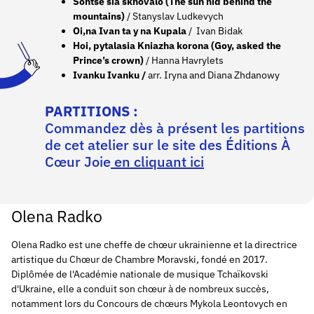
Sontse sia skhovalo (The sun hid behind the
mountains)
/ Stanyslav Ludkevych
Oi,na Ivan ta y na Kupala
/ Ivan Bidak
Hoi, pytalasia Kniazha korona (Goy, asked the
Prince’s crown)
/ Hanna Havrylets
Ivanku Ivanku /
arr. Iryna and Diana Zhdanowy
PARTITIONS :
Commandez dès à présent les partitions
de cet atelier sur le site des Éditions À
Cœur Joie
en cliquant ici
Olena Radko
Olena Radko est une cheffe de chœur ukrainienne et la directrice
artistique du Chœur de Chambre Moravski, fondé en 2017.
Diplômée de l'Académie nationale de musique Tchaïkovski
d'Ukraine, elle a conduit son chœur à de nombreux succès,
notamment lors du Concours de chœurs Mykola Leontovych en