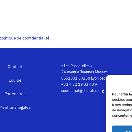
politique de confidentialité
.
« Les Passerelles »
Contact
24 Avenue Joannès Masset
CS51001 69258 Lyon cedex 09
Équipe
+33 4 72 19 83 40 //
secretariat@choralies.org
Partenaires
Pour offrir 
cookies pour
à ces techn
Mentions légales
de navigatio
consentement