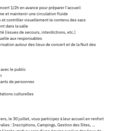
oncert 1/2h en avance pour préparer l’accueil
lme et maintenir une circulation fluide
ts et contrôler visuellement le contenu des sacs
nt dans la salle
té (issues de secours, interdictions, etc.)
tuelle aux responsables
isation autour des lieux de concert et de la Nuit des
 avec le public
n
rtants de personnes
tations culturelles
rs, le 30 juillet, vous participez à leur accueil en renfort
alies : Inscriptions, Campings, Gestion des Sites, …
z l’après-midi au sein d’une équipe sur l’un des lieux de