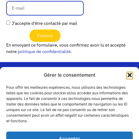
J'accepte d'être contacté par mail
S'inscrire
En envoyant ce formulaire, vous confirmez avoir lu et accepté
notre
politique de confidentialité
.
Gérer le consentement
« Les
Pour offrir les meilleures expériences, nous utilisons des technologies
Passerelles »
Rejoignez-
telles que les cookies pour stocker et/ou accéder aux informations des
24 Avenue
appareils. Le fait de consentir à ces technologies nous permettra de
Contact
nous
traiter des données telles que le comportement de navigation ou les ID
Joannès
Équipe
uniques sur ce site. Le fait de ne pas consentir ou de retirer son
Masset
consentement peut avoir un effet négatif sur certaines caractéristiques
CS51001
Partenaires
et fonctions.
69258 Lyon
cedex 09
Mentions
légales
+33 4 72 19
Accepter