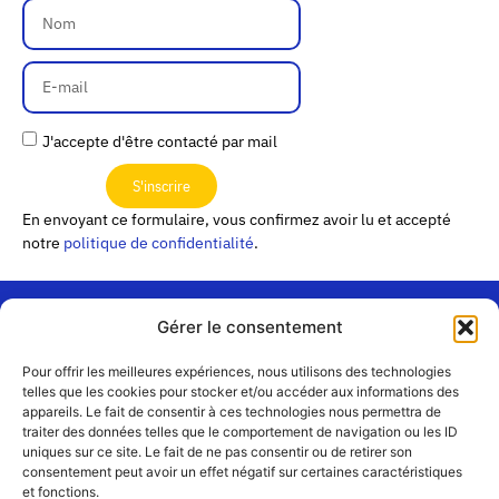
J'accepte d'être contacté par mail
S'inscrire
En envoyant ce formulaire, vous confirmez avoir lu et accepté
notre
politique de confidentialité
.
Gérer le consentement
« Les
Pour offrir les meilleures expériences, nous utilisons des technologies
Passerelles »
Rejoignez-
telles que les cookies pour stocker et/ou accéder aux informations des
24 Avenue
appareils. Le fait de consentir à ces technologies nous permettra de
Contact
nous
traiter des données telles que le comportement de navigation ou les ID
Joannès
Équipe
uniques sur ce site. Le fait de ne pas consentir ou de retirer son
Masset
consentement peut avoir un effet négatif sur certaines caractéristiques
CS51001
Partenaires
et fonctions.