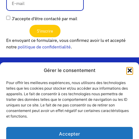
J'accepte d'être contacté par mail
S'inscrire
En envoyant ce formulaire, vous confirmez avoir lu et accepté
notre
politique de confidentialité
.
Gérer le consentement
« Les
Pour offrir les meilleures expériences, nous utilisons des technologies
Passerelles »
Rejoignez-
telles que les cookies pour stocker et/ou accéder aux informations des
24 Avenue
appareils. Le fait de consentir à ces technologies nous permettra de
Contact
nous
traiter des données telles que le comportement de navigation ou les ID
Joannès
Équipe
uniques sur ce site. Le fait de ne pas consentir ou de retirer son
Masset
consentement peut avoir un effet négatif sur certaines caractéristiques
CS51001
Partenaires
et fonctions.
69258 Lyon
cedex 09
Mentions
légales
+33 4 72 19
Accepter