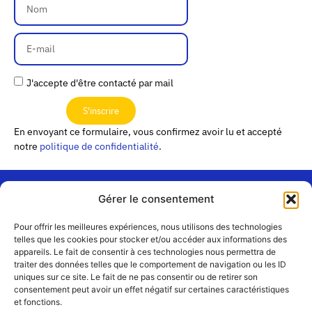
J'accepte d'être contacté par mail
S'inscrire
En envoyant ce formulaire, vous confirmez avoir lu et accepté
notre
politique de confidentialité
.
Gérer le consentement
« Les
Pour offrir les meilleures expériences, nous utilisons des technologies
Passerelles »
Rejoignez-
telles que les cookies pour stocker et/ou accéder aux informations des
24 Avenue
appareils. Le fait de consentir à ces technologies nous permettra de
Contact
nous
traiter des données telles que le comportement de navigation ou les ID
Joannès
Équipe
uniques sur ce site. Le fait de ne pas consentir ou de retirer son
Masset
consentement peut avoir un effet négatif sur certaines caractéristiques
CS51001
Partenaires
et fonctions.
69258 Lyon