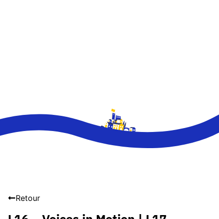
Retour
L16 – Voices in Motion | L17 –