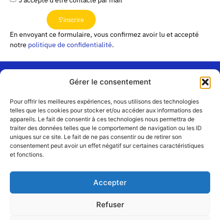
J'accepte d'être contacté par mail
S'inscrire
En envoyant ce formulaire, vous confirmez avoir lu et accepté
notre
politique de confidentialité
.
Gérer le consentement
« Les
Pour offrir les meilleures expériences, nous utilisons des technologies
Passerelles »
Rejoignez-
telles que les cookies pour stocker et/ou accéder aux informations des
24 Avenue
appareils. Le fait de consentir à ces technologies nous permettra de
Contact
nous
traiter des données telles que le comportement de navigation ou les ID
Joannès
uniques sur ce site. Le fait de ne pas consentir ou de retirer son
Équipe
Masset
consentement peut avoir un effet négatif sur certaines caractéristiques
CS51001
Partenaires
et fonctions.
69258 Lyon
cedex 09
Mentions
légales
+33 4 72 19
Accepter
83 40 //
secretariat@choralies.org
Refuser