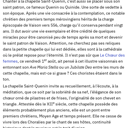
Chanter à la chapelle Saint-Quenin, c’est aussi se placer sous son
saint patron, ce fameux Quenin ou Quinide. Une sorte de vedette à
son époque. Après une vie consacrée à la contemplation, ce notable
chrétien des premiers temps mérovingiens hérita de la charge
épiscopale de Vaison vers 556, charge qu’il conserva pendant vingt
ans. Il dut avoir une vie exemplaire et être crédité de quelques
miracles pour être canonisé peu de temps après sa mort et devenir
le saint patron de Vaison. Attention, ne cherchez pas ses reliques
dans la petite chapelle qui lui est dédiée, elles sont à la cathédrale
où le prélat repose pour l’éternité. Il n’est pas sûr que
Le Chœur des
er
femmes
, ce vendredi 1
août, ait pensé à cet illustre vaisonnais en
entonnant son
Ave Maria Stella
ou un
Jubilate Deo
entre les murs de
cette chapelle, mais est-ce si grave ? Ces choristes étaient dans le
ton.
La chapelle Saint-Quenin invite au recueillement, à l’écoute, à la
méditation, que ce soit par la sobriété de sa nef, l’élégance de son
chœur orné de pilastres et de frises, l’originalité de son chevet en
e
triangle. Attestée dès le XII
siècle, cette chapelle possède des
éléments probablement plus anciens, elle est un pont entre
premiers chrétiens, Moyen Age et temps présent. Elle ne cesse de
vivre lors des Choralies par le chant de ses hôtes, continuité