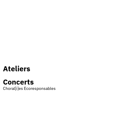
Ateliers
Concerts
Choral[i]es Ecoresponsables