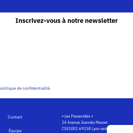
Inscrivez-vous à notre newsletter
politique de confidentialité
.
« Les Passerelles »
Contact
24 Avenue Joannès Masset
CS51001 69258 Lyon cedex 09
Équipe