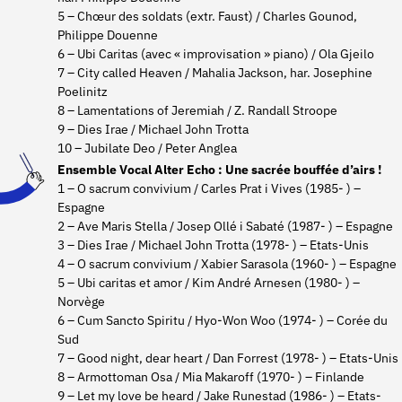
5 – Chœur des soldats (extr. Faust) / Charles Gounod,
Philippe Douenne
6 – Ubi Caritas (avec « improvisation » piano) / Ola Gjeilo
7 – City called Heaven / Mahalia Jackson, har. Josephine
Poelinitz
8 – Lamentations of Jeremiah / Z. Randall Stroope
9 – Dies Irae / Michael John Trotta
10 – Jubilate Deo / Peter Anglea
Ensemble Vocal Alter Echo : Une sacrée bouffée d’airs !
1 – O sacrum convivium / Carles Prat i Vives (1985- ) –
Espagne
2 – Ave Maris Stella / Josep Ollé i Sabaté (1987- ) – Espagne
3 – Dies Irae / Michael John Trotta (1978- ) – Etats-Unis
4 – O sacrum convivium / Xabier Sarasola (1960- ) – Espagne
5 – Ubi caritas et amor / Kim André Arnesen (1980- ) –
Norvège
6 – Cum Sancto Spiritu / Hyo-Won Woo (1974- ) – Corée du
Sud
7 – Good night, dear heart / Dan Forrest (1978- ) – Etats-Unis
8 – Armottoman Osa / Mia Makaroff (1970- ) – Finlande
9 – Let my love be heard / Jake Runestad (1986- ) – Etats-