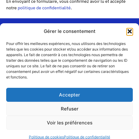
En envoyant ce formulaire, vous confirmez avoir lu et accepté
notre
politique de confidentialité
.
Gérer le consentement
« Les
Pour offrir les meilleures expériences, nous utilisons des technologies
Passerelles »
Rejoignez-
telles que les cookies pour stocker et/ou accéder aux informations des
24 Avenue
appareils. Le fait de consentir à ces technologies nous permettra de
Contact
nous
traiter des données telles que le comportement de navigation ou les ID
Joannès
Équipe
uniques sur ce site. Le fait de ne pas consentir ou de retirer son
Masset
consentement peut avoir un effet négatif sur certaines caractéristiques
CS51001
Partenaires
et fonctions.
69258 Lyon
cedex 09
Mentions
légales
+33 4 72 19
Accepter
83 40 //
secretariat@choralies.org
Refuser
Voir les préférences
@copyright – désigné et réalisé par
et
Najumi
À Cœur Joie
Politique de cookies
Politique de confidentialité