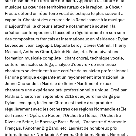
sur l’ensemble du territoire normand. Apportant la culture et la
musique au cœur des territoires ruraux de la région, le Chœur
Presto défend un répertoire vocal éclectique le plus souvent a
cappella. Chantant des oeuvres de la Renaissance à la musique
d’aujourd’hui, le chœur s’attache notamment à soutenir la
création contemporaine. Il accueille régulièrement en son sein
des compositeurs français et internationaux en résidence : Dylan
Levesque, Jean Legoupil, Baptiste Leroy, Olivier Calmel, Thierry
Machuel, Anthony Girard, Jakub Neske, etc. Poursuivant une
formation musicale complète - chant choral, technique vocale,
culture musicale, solfège, analyse d’oeuvre - de nombreux
chanteurs se destinent à une carrière de musicien professionnel.
Par une pratique exigeante et un rayonnement international, le
Jeune Chœur de la Maîtrise de Seine-Maritime offre aux
chanteurs une expérience pré-professionnelle unique. Créé par
Mathias Charton en septembre 2015 et aujourd'hui dirigé par
Dylan Levesque, le Jeune Chœur est invité à se produire
régulièrement avec les orchestres des régions Normandie et Île
de France - l’Opéra de Rouen, l’Orchestre Hélios, l’Orchestre
Rives en Seine, le Brassage Brass Band, l’Orchestre d’Harmonie
Français, l’Another Big Band, etc. Lauréat de nombreux prix
internationaux - Norrköping, Anvers, Göteborg, Rimini, Neerpelt,