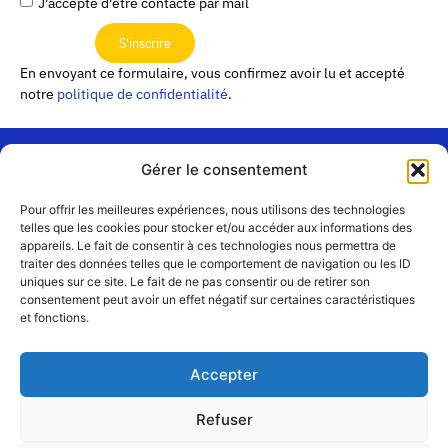
J'accepte d'être contacté par mail
S'inscrire
En envoyant ce formulaire, vous confirmez avoir lu et accepté
notre
politique de confidentialité
.
Gérer le consentement
« Les
Pour offrir les meilleures expériences, nous utilisons des technologies
Passerelles »
Rejoignez-
telles que les cookies pour stocker et/ou accéder aux informations des
24 Avenue
appareils. Le fait de consentir à ces technologies nous permettra de
Contact
nous
traiter des données telles que le comportement de navigation ou les ID
Joannès
Équipe
uniques sur ce site. Le fait de ne pas consentir ou de retirer son
Masset
consentement peut avoir un effet négatif sur certaines caractéristiques
CS51001
Partenaires
et fonctions.
69258 Lyon
cedex 09
Mentions
légales
+33 4 72 19
Accepter
83 40 //
secretariat@choralies.org
Refuser