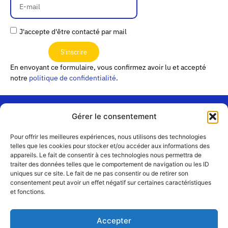
J'accepte d'être contacté par mail
S'inscrire
En envoyant ce formulaire, vous confirmez avoir lu et accepté
notre
politique de confidentialité
.
Gérer le consentement
« Les
Pour offrir les meilleures expériences, nous utilisons des technologies
Passerelles »
Rejoignez-
telles que les cookies pour stocker et/ou accéder aux informations des
24 Avenue
appareils. Le fait de consentir à ces technologies nous permettra de
Contact
nous
traiter des données telles que le comportement de navigation ou les ID
Joannès
Équipe
uniques sur ce site. Le fait de ne pas consentir ou de retirer son
Masset
consentement peut avoir un effet négatif sur certaines caractéristiques
CS51001
Partenaires
et fonctions.
69258 Lyon
cedex 09
Mentions
légales
+33 4 72 19
Accepter