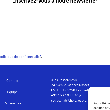
Inscrivez-vous à notre newsletter
politique de confidentialité
.
« Les Passerelles »
Contact
24 Avenue Joannès Masset
CS51001 69258 Lyon cedex 09
Équipe
+33 4 72 19 83 40 //
secretariat@choralies.org
Partenaires
Pour offrir 
cookies pour