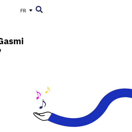
FR
Gasmi
e