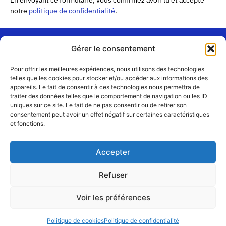
notre
politique de confidentialité
.
Gérer le consentement
« Les
Pour offrir les meilleures expériences, nous utilisons des technologies
Passerelles »
Rejoignez-
telles que les cookies pour stocker et/ou accéder aux informations des
24 Avenue
appareils. Le fait de consentir à ces technologies nous permettra de
Contact
nous
traiter des données telles que le comportement de navigation ou les ID
Joannès
Équipe
uniques sur ce site. Le fait de ne pas consentir ou de retirer son
Masset
consentement peut avoir un effet négatif sur certaines caractéristiques
CS51001
Partenaires
et fonctions.
69258 Lyon
cedex 09
Mentions
légales
+33 4 72 19
Accepter
83 40 //
secretariat@choralies.org
Refuser
Voir les préférences
@copyright – désigné et réalisé par
et
Najumi
À Cœur Joie
Politique de cookies
Politique de confidentialité