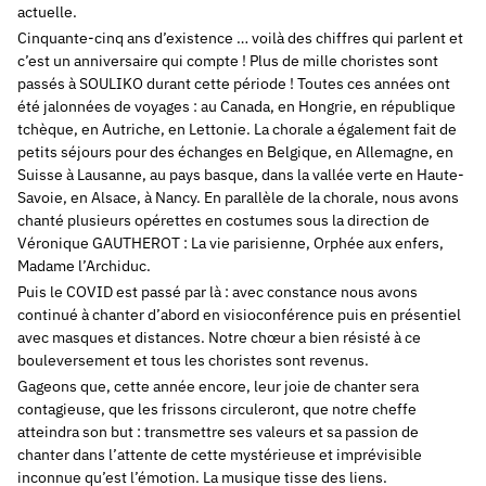
actuelle.
Cinquante-cinq ans d’existence … voilà des chiffres qui parlent et
c’est un anniversaire qui compte ! Plus de mille choristes sont
passés à SOULIKO durant cette période ! Toutes ces années ont
été jalonnées de voyages : au Canada, en Hongrie, en république
tchèque, en Autriche, en Lettonie. La chorale a également fait de
petits séjours pour des échanges en Belgique, en Allemagne, en
Suisse à Lausanne, au pays basque, dans la vallée verte en Haute-
Savoie, en Alsace, à Nancy. En parallèle de la chorale, nous avons
chanté plusieurs opérettes en costumes sous la direction de
Véronique GAUTHEROT : La vie parisienne, Orphée aux enfers,
Madame l’Archiduc.
Puis le COVID est passé par là : avec constance nous avons
continué à chanter d’abord en visioconférence puis en présentiel
avec masques et distances. Notre chœur a bien résisté à ce
bouleversement et tous les choristes sont revenus.
Gageons que, cette année encore, leur joie de chanter sera
contagieuse, que les frissons circuleront, que notre cheffe
atteindra son but : transmettre ses valeurs et sa passion de
chanter dans l’attente de cette mystérieuse et imprévisible
inconnue qu’est l’émotion. La musique tisse des liens.