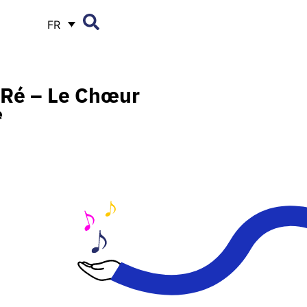
FR
Ré – Le Chœur
e