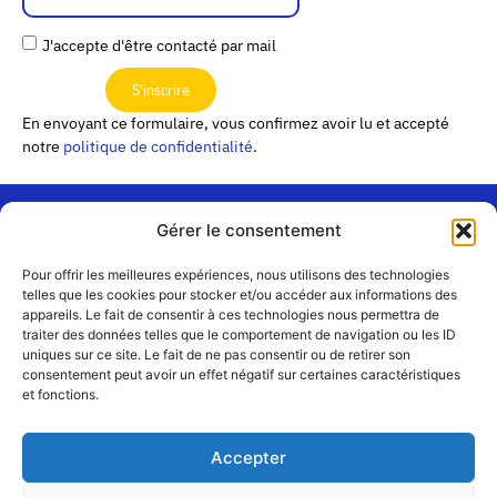
J'accepte d'être contacté par mail
S'inscrire
En envoyant ce formulaire, vous confirmez avoir lu et accepté
notre
politique de confidentialité
.
Gérer le consentement
« Les
Pour offrir les meilleures expériences, nous utilisons des technologies
Passerelles »
Rejoignez-
telles que les cookies pour stocker et/ou accéder aux informations des
24 Avenue
appareils. Le fait de consentir à ces technologies nous permettra de
Contact
nous
traiter des données telles que le comportement de navigation ou les ID
Joannès
Équipe
uniques sur ce site. Le fait de ne pas consentir ou de retirer son
Masset
consentement peut avoir un effet négatif sur certaines caractéristiques
CS51001
Partenaires
et fonctions.
69258 Lyon
cedex 09
Mentions
légales
+33 4 72 19
Accepter
83 40 //