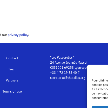
ed our
privacy policy
.
“Les Passerelles”
Contact
24 Avenue Joannès Masset
CS51001 69258 Lyon cedex 09
Team
+33 4 72 19 83 40 //
secretariat@choralies.org
Partners
Pour offrir 
cookies pour
à ces techn
Terms of use
de navigatio
consentement