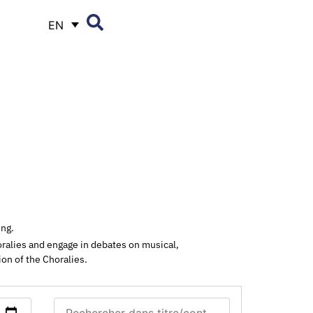
EN
ing.
horalies and engage in debates on musical,
ion of the Choralies.