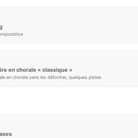
g
ompositrice
re en chorale « classique »
ale en chorale sans les déformer, quelques pistes
rases