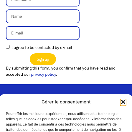
I agree to be contacted by e-mail
Sign up
By submitting this form, you confirm that you have read and
accepted our
privacy policy
.
Gérer le consentement
“Les
Passerelles”
Join us
Pour offrir les meilleures expériences, nous utilisons des technologies
24 Avenue
telles que les cookies pour stocker et/ou accéder aux informations des
Contact
appareils. Le fait de consentir à ces technologies nous permettra de
Joannès
traiter des données telles que le comportement de navigation ou les ID
Team
Masset