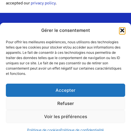
accepted our
privacy policy
.
Gérer le consentement
“Les
Passerelles”
Join us
Pour offrir les meilleures expériences, nous utilisons des technologies
24 Avenue
telles que les cookies pour stocker et/ou accéder aux informations des
Contact
appareils. Le fait de consentir à ces technologies nous permettra de
Joannès
Team
traiter des données telles que le comportement de navigation ou les ID
Masset
uniques sur ce site. Le fait de ne pas consentir ou de retirer son
CS51001
Partners
consentement peut avoir un effet négatif sur certaines caractéristiques
69258 Lyon
et fonctions.
cedex 09
Terms
of use
+33 4 72 19
Accepter
83 40 //
secretariat@choralies.org
Refuser
Voir les préférences
@copyright – designed and produced
and
Najumi
À Cœur
Joie
by
Politique de cookies
Politique de confidentialité