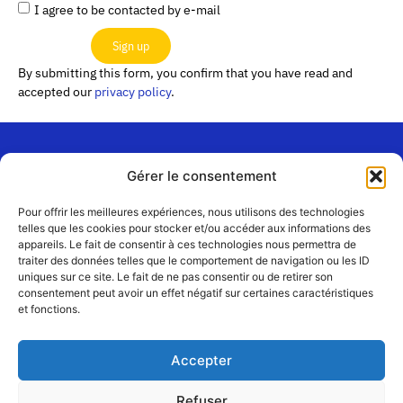
I agree to be contacted by e-mail
Sign up
By submitting this form, you confirm that you have read and
accepted our
privacy policy
.
Gérer le consentement
“Les
Passerelles”
Join us
Pour offrir les meilleures expériences, nous utilisons des technologies
24 Avenue
telles que les cookies pour stocker et/ou accéder aux informations des
Contact
appareils. Le fait de consentir à ces technologies nous permettra de
Joannès
Team
traiter des données telles que le comportement de navigation ou les ID
Masset
uniques sur ce site. Le fait de ne pas consentir ou de retirer son
CS51001
Partners
consentement peut avoir un effet négatif sur certaines caractéristiques
69258 Lyon
et fonctions.
cedex 09
Terms
of use
+33 4 72 19
Accepter
83 40 //
secretariat@choralies.org
Refuser