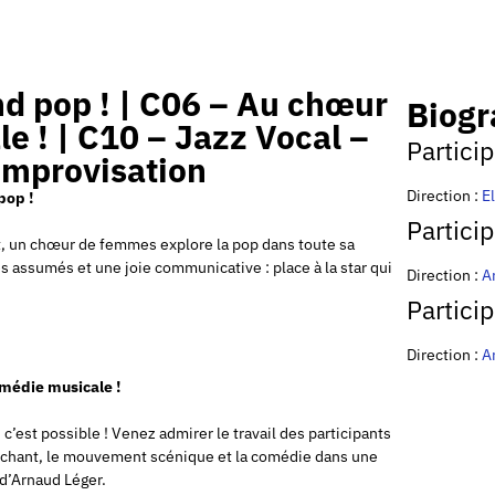
nd pop ! | C06 – Au chœur
Biogr
e ! | C10 – Jazz Vocal –
Partici
improvisation
Direction :
E
pop !
Partici
t, un chœur de femmes explore la pop dans toute sa
s assumés et une joie communicative : place à la star qui
Direction :
A
Partici
Direction :
A
médie musicale !
c’est possible ! Venez admirer le travail des participants
e chant, le mouvement scénique et la comédie dans une
d’Arnaud Léger.