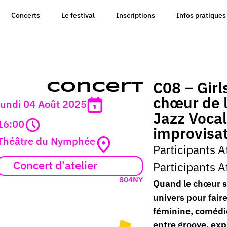
Concerts
Le festival
Inscriptions
Infos pratiques
C08 – Girl
Concert
chœur de l
lundi 04 Août 2025
Jazz Vocal
16:00
improvisa
Théâtre du Nymphée
Participants A
Concert d'atelier
Participants A
804NY
Quand le chœur sor
univers pour faire
féminine, comédie
entre groove, exp