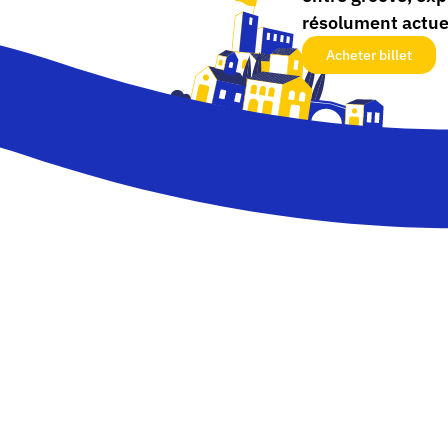
résolument actue
Acheter billet