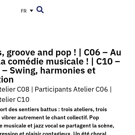
FR
s, groove and pop ! | C06 – Au
a comédie musicale ! | C10 –
 – Swing, harmonies et
tion
telier C08
|
Participants Atelier C06
|
telier C10
t des sentiers battus : trois ateliers, trois
 vibrer autrement le chant collectif. Pop
 musicale et jazz vocal se partagent la scène,
ression et plaisir contagieux. Un été choral