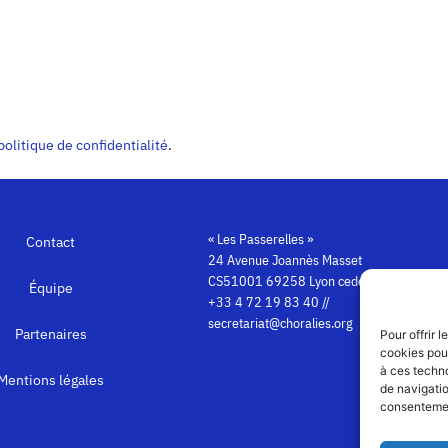
politique de confidentialité
.
« Les Passerelles »
Contact
24 Avenue Joannès Masset
CS51001 69258 Lyon cedex 09
Équipe
+33 4 72 19 83 40 //
secretariat@choralies.org
Partenaires
Pour offrir 
cookies pour
à ces techn
Mentions légales
de navigatio
consentement