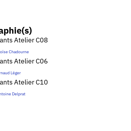
aphie(s)
pants Atelier C08
loïse Chadourne
pants Atelier C06
rnaud Léger
pants Atelier C10
ntoine Delprat