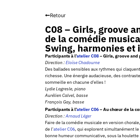
Retour
C08 – Girls, groove a
de la comédie musical
Swing, harmonies et 
Participants à l’
atelier C08
– Girls, groove and 
Direction :
Eloïse
Chadourne
Des ballades sensibles aux rythmes qui claquen
richesse. Une énergie audacieuse, des contraste
sommeille en chacune d’elles !
Lydie Lagresle, piano
Aurélien Calvel, basse
François Gay, basse
Participants à l’
atelier C06
– Au chœur de la co
Direction :
Arnaud Léger
Faire de la comédie musicale en version chorale, 
de l’
atelier C06
, qui explorent simultanément l
bonne humeur communicative, sous la houlette 